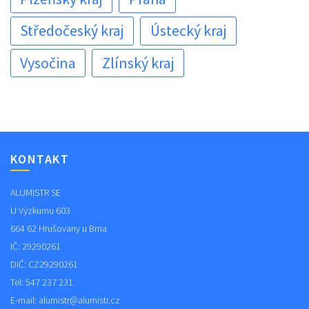
Středočeský kraj
Ústecký kraj
Vysočina
Zlínský kraj
KONTAKT
ALUMISTR SE
U Výzkumu 603
664 62 Hrušovany u Brna
IČ: 29290261
DIČ: CZ29290261
Tel: 547 237 231
E-mail:
alumistr@alumistr.cz